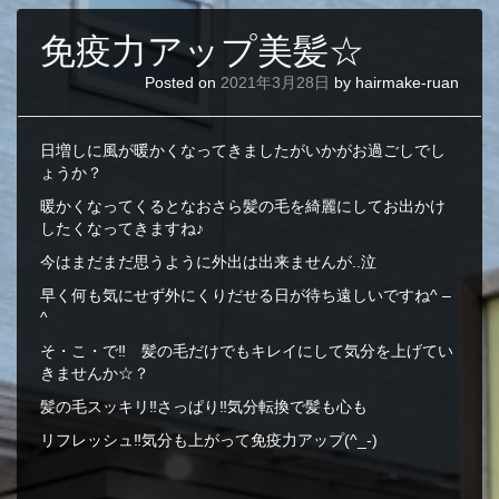
免疫力アップ美髪☆
Posted on
2021年3月28日
by
hairmake-ruan
日増しに風が暖かくなってきましたがいかがお過ごしでし
ょうか？
暖かくなってくるとなおさら髪の毛を綺麗にしてお出かけ
したくなってきますね♪
今はまだまだ思うように外出は出来ませんが..泣
早く何も気にせず外にくりだせる日が待ち遠しいですね^ –
^
そ・こ・で‼︎ 髪の毛だけでもキレイにして気分を上げてい
きませんか☆？
髪の毛スッキリ‼︎さっぱり‼︎気分転換で髪も心も
リフレッシュ‼︎気分も上がって免疫力アップ(^_-)