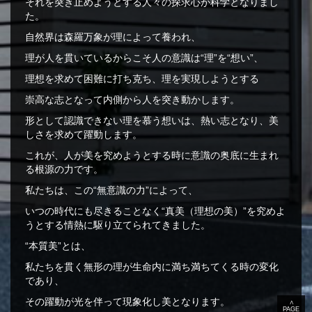
それを突き止めようとする人々の探求心が科学となりまし
た。
自然界は森羅万象が理によって養われ、
理が人を貫いているからこそ人の意識は“理”を“想い”、
理想を求めて困難に打ち克ち、理を実現しようとする
崇高な志となって内側から人を突き動かします。
形として認識できない理を慕う想いは、熱い志となり、美
しさを求めて躍動します。
これが、人が美を究めようとする時に意識の奥底に生まれ
る根源の力です。
私たちは、この“無意識の力”によって、
いつの時代にも尽きることなく“真美（理想の美）”を究めよ
うとする情熱に駆り立てられてきました。
“本質美”とは、
私たちを貫く無形の理が生命内に満ち満ちてくる時の変化
であり、
その躍動が光を伴って現象化し美となります。
∧
PAGE